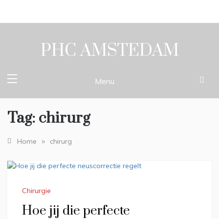
Skip
to
content
PHC AMSTEDAM
Menu
Tag:
chirurg
»
Home
chirurg
Chirurgie
Hoe jij die perfecte