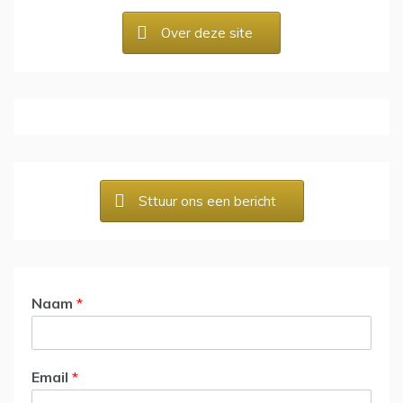
Over deze site
Sttuur ons een bericht
Naam
*
Email
*