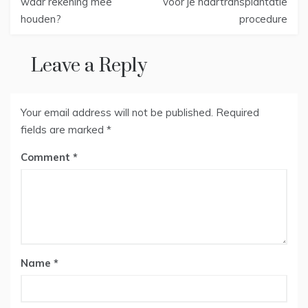
navigation
waar rekening mee
voor je haartransplantatie
houden?
procedure
Leave a Reply
Your email address will not be published.
Required
fields are marked
*
Comment
Name
*